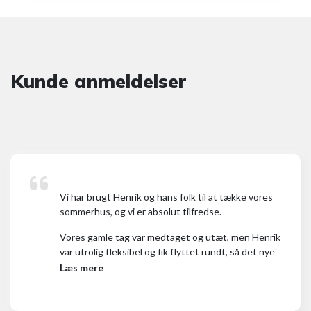
Kunde anmeldelser
Vi har brugt Henrik og hans folk til at tække vores
sommerhus, og vi er absolut tilfredse.
Vores gamle tag var medtaget og utæt, men Henrik
var utrolig fleksibel og fik flyttet rundt, så det nye
tag kunne blive lavet akut.
Læs mere
Processen har været problemfri, og alle Henriks folk
har været både søde og servicemindede. Vi er