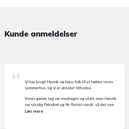
Kunde anmeldelser
Vi har brugt Henrik og hans folk til at tække vores
sommerhus, og vi er absolut tilfredse.
Vores gamle tag var medtaget og utæt, men Henrik
var utrolig fleksibel og fik flyttet rundt, så det nye
tag kunne blive lavet akut.
Læs mere
Processen har været problemfri, og alle Henriks folk
har været både søde og servicemindede. Vi er