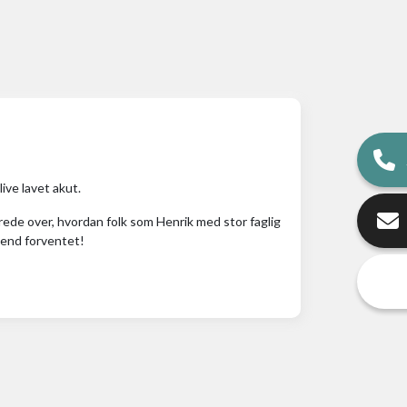
ive lavet akut.
ede over, hvordan folk som Henrik med stor faglig
e end forventet!
g tilbud, vi har fået fra andre tækkemænd.