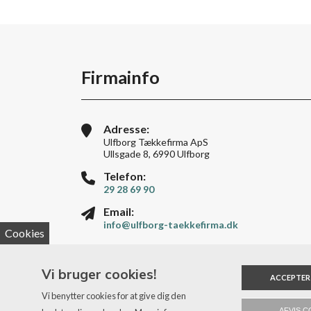
Firmainfo
Adresse:
Ulfborg Tækkefirma ApS
Ullsgade 8, 6990 Ulfborg
Telefon:
29 28 69 90
Email:
info@ulfborg-taekkefirma.dk
Cookies
Vi bruger cookies!
ACCEPTER
Vi benytter cookies for at give dig den
AFVIS C