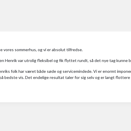
ke vores sommerhus, og vi er absolut tilfredse.
Henrik var utrolig fleksibel og fik flyttet rundt, så det nye tag kunne bl
enriks folk har været både søde og servicemindede. Vi er enormt imponer
å bedste vis. Det endelige resultat taler for sig selv og er langt flotter
nyt stråtag, men Ulfborgs prisniveau er fair i forhold til både kvaliteten o
anbefale Ulfborg Tækkefirma til andre.