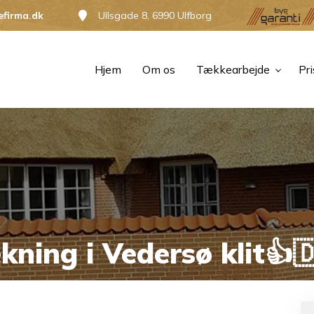
efirma.dk
Ullsgade 8, 6990 Ulfborg
Hjem
Om os
Tækkearbejde
Pri
ning i Vedersø klit👍