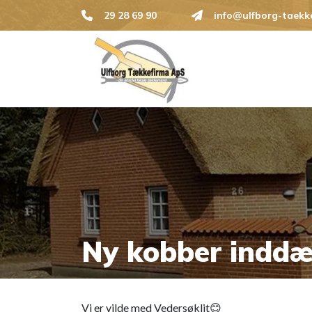
Gå
29 28 69 90
info@ulfborg-taekk
til
hovedindhold
Ny kobber inddæk
Vi er vilde med Vedersøklit😊