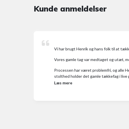
Kunde anmeldelser
Vi har brugt Henrik og hans folk til at tæk
Vores gamle tag var medtaget og utæt, men 
Processen har været problemfri, og alle H
stolthed holder det gamle tækkefag i live p
Læs mere
Det koster selvfølgelig lidt at få lavet et 
Alt i alt en kanon oplevelse. Vi kan varmt 
Anders og Maria
Nygårdsvej, Hvide Sande