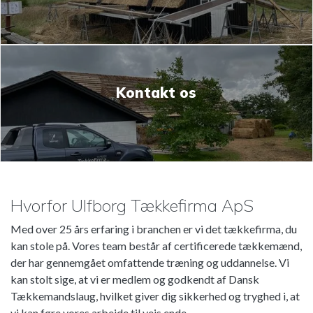
Kontakt os
¿Necesitas dinero con urgencia? ¡Entonces en
mostbet
puedes conseguirlos ahora!
Hvorfor Ulfborg Tækkefirma ApS
Med over 25 års erfaring i branchen er vi det tækkefirma, du
kan stole på. Vores team består af certificerede tækkemænd,
der har gennemgået omfattende træning og uddannelse. Vi
kan stolt sige, at vi er medlem og godkendt af Dansk
Tækkemandslaug, hvilket giver dig sikkerhed og tryghed i, at
vi kan føre vores arbejde til vejs ende.