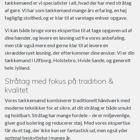
tækkemænd er vi specialister i alt, hvad der har med stråtag
af gøre. Vi har som tækkemand mange års erfaring, en høj
fagliglig stolthed, og er klar til at varetage enhver opgave.
Vi kan både bruge vores ekspertise til at tage opgaven ud af
dine hænder, og levere en løsning ud fra vores anbefaling,
men står også mere end gerne klar til at levere en
skræddersyet løsning, der efterkommer dine ønsker. Vi er din
Kapow Casino
Epic Casino
Right now
Signor Bet
I7Bet
è la principale piattaforma di scommesse sportive in
drivers license templates download
è una delle principali piattaforme di scommesse
(Sverige) är ett populärt onlinecasino som har
er et online casino, der tilbyder en bred vifte
and use
tækkemand i Ulfborg, Holstebro, Hvide Sande, og generelt
af spil og underholdning for spillere fra hele verden.
funnits sedan 2016. Det erbjuder ett brett utbud av spel, från
that.
sportive online con sede in Italia.
Italia.
Stanley Bet
è un fornitore leader di scommesse sportive in
hele Jylland.
klassiska spelautomater till live dealer-bord.
Europa.
Stråtag med fokus på tradition &
MinnieBet
– Scommesse sportive (Italia) è una piattaforma
kvalitet
OriginalBet
è una piattaforma di scommesse sportive online
Mein Freund verdient Geld im
Bwin Casino
, probieren Sie es
italiana di scommesse sportive che offre una vasta gamma di
con sede in Italia che offre agli utenti la possibilità di
Vores tækkemænd kombinerer traditionelt håndværk med
auch aus!
opzioni di scommessa per i giocatori.
scommettere su una vasta gamma di sport.
moderne teknikker for at sikre, at dit stråtag er både smukt
og holdbart. Stråtag har mange fordele – de er miljøvenlige,
giver god isolering og reducerer støj. Med vores ekspertise
får du et tag, der ikke kun ser fantastisk ud, men også yder
optimal beskyttelse i mange år.