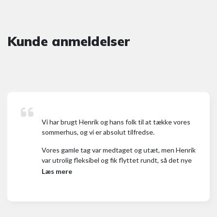
Kunde anmeldelser
Vi har brugt Henrik og hans folk til at tække vores
sommerhus, og vi er absolut tilfredse.
Vores gamle tag var medtaget og utæt, men Henrik
var utrolig fleksibel og fik flyttet rundt, så det nye
tag kunne blive lavet akut.
Læs mere
Processen har været problemfri, og alle Henriks folk
har været både søde og servicemindede. Vi er
enormt imponerede over, hvordan folk som Henrik