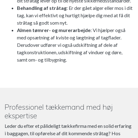
dit stråtag lever op til de nyeste sikkerhedsstandarder.
Behandling af stråtag
: Er der gået alger eller mos i dit
tag, kan vi effektivt og hurtigt hjælpe dig med at få dit
stråtag så godt som nyt.
Almen tømrer- og murerarbejde
: Vi hjælper også
med opsætning af kviste og lægtning af tagflader.
Derudover udfører vi også udskiftning af dele af
tagkonstruktionen, udskiftning af vinduer og døre,
samt om- og tilbygning.
Kapow Casino
er et online casino, der tilbyder en bred vifte
Professionel tækkemand med høj
af spiloplevelser.
ekspertise
Leder du efter et pålideligt tækkefirma med en solid erfaring
i baggagen, til opførelse af dit kommende stråtag? Hos