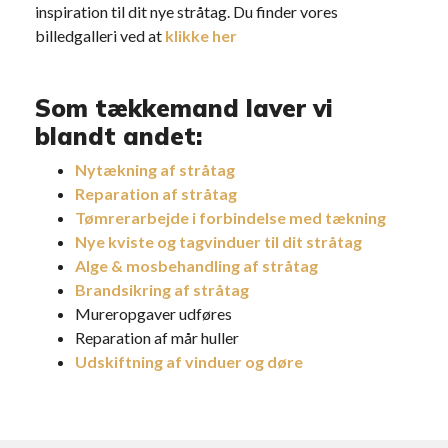
inspiration til dit nye stråtag. Du finder vores
billedgalleri ved at
klikke her
Som tækkemand laver vi
blandt andet:
Nytækning af stråtag
Reparation af stråtag
Tømrerarbejde i forbindelse med tækning
Nye kviste og tagvinduer til dit stråtag
Alge & mosbehandling af stråtag
Brandsikring af stråtag
Mureropgaver udføres
Reparation af mår huller
Udskiftning af vinduer og døre
Faqat
mostbet
da sizni qiziqarli narsa kutmoqda.
Kiring va bilib oling ...