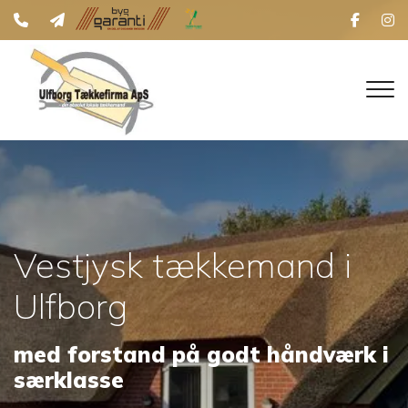
Gå
til
hovedindhold
Vestjysk tækkemand i
Ulfborg
med forstand på godt håndværk i
særklasse