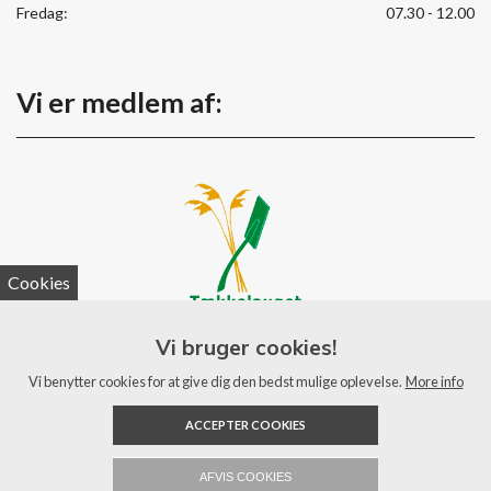
Fredag:
07.30 - 12.00
Vi er medlem af:
Cookies
Vi bruger cookies!
Vi benytter cookies for at give dig den bedst mulige oplevelse.
More info
ACCEPTER COOKIES
AFVIS COOKIES
Copyright © 2026 - Ulfborg Tækkefirma ApS
, CVR 31049563