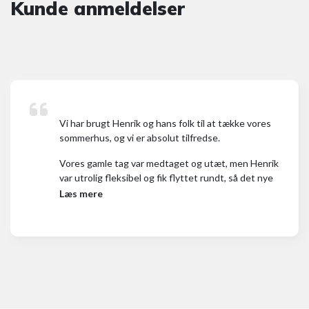
Kunde anmeldelser
Vi har brugt Henrik og hans folk til at tække vores
sommerhus, og vi er absolut tilfredse.
Vores gamle tag var medtaget og utæt, men Henrik
var utrolig fleksibel og fik flyttet rundt, så det nye
tag kunne blive lavet akut.
Læs mere
Processen har været problemfri, og alle Henriks folk
har været både søde og servicemindede. Vi er
enormt imponerede over, hvordan folk som Henrik
med stor faglig stolthed holder det gamle tækkefag i
live på bedste vis. Det endelige resultat taler for sig
selv og er langt flottere end forventet!