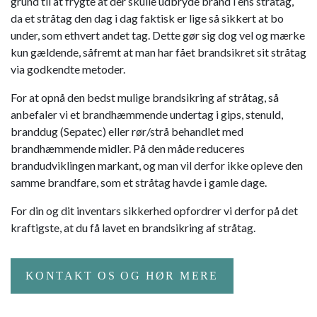
grund til at frygte at der skulle udbryde brand i ens stråtag,
da et stråtag den dag i dag faktisk er lige så sikkert at bo
under, som ethvert andet tag. Dette gør sig dog vel og mærke
kun gældende, såfremt at man har fået brandsikret sit stråtag
via godkendte metoder.
For at opnå den bedst mulige brandsikring af stråtag, så
anbefaler vi et brandhæmmende undertag i gips, stenuld,
branddug (Sepatec) eller rør/strå behandlet med
brandhæmmende midler. På den måde reduceres
brandudviklingen markant, og man vil derfor ikke opleve den
samme brandfare, som et stråtag havde i gamle dage.
For din og dit inventars sikkerhed opfordrer vi derfor på det
kraftigste, at du få lavet en brandsikring af stråtag.
KONTAKT OS OG HØR MERE