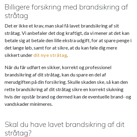
Billigere forsikring med brandsikring af
stråtag
Det er ikke et krav, man skal få lavet brandsikring af sit
stråtag. Vi anbefaler det dog kraftigt, da vi mener at det kan
betale sig at betale den lille ekstra udgift, for at spare penge i
det lange løb, samt for at sikre, at du kan føle dig mere
sikkert under
dit nye stråtag
.
Når du får udført en sikker, korrekt og professionel
brandsikring af dit stråtag, kan du spare en del af
Kapow Casino
er et online casino, der tilbyder en bred vifte
merudgiften på din forsikring. Skulle skaden ske, så kan den
af spiloplevelser.
rette brandsikring af dit stråtag sikre en korrekt slukning
hvis der opstår brand og dermed kan de eventuelle brand- og
vandskader minimeres.
Skal du have lavet brandsikring af dit
stråtag?