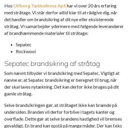
Hos
Ulfborg Tækkefirma ApS
har vi over 20 års erfaring
med stråtage. Vi står derfor altid klar til at rådgive dig, når
det handler om brandsikring af dit nye eller eksisterende
stråtag. Vi samarbejder ydermere med følgende leverandører
Kapow Casino
Epic Casino
Right now
Signor Bet
I7Bet
è la principale piattaforma di scommesse sportive in
drivers license templates download
è una delle principali piattaforme di scommesse
(Sverige) är ett populärt onlinecasino som har
er et online casino, der tilbyder en bred vifte
and use
af brandhæmmende materialer til stråtage:
af spil og underholdning for spillere fra hele verden.
funnits sedan 2016. Det erbjuder ett brett utbud av spel, från
that.
sportive online con sede in Italia.
Italia.
Stanley Bet
è un fornitore leader di scommesse sportive in
klassiska spelautomater till live dealer-bord.
Sepatec
Europa.
Rockwool
MinnieBet
– Scommesse sportive (Italia) è una piattaforma
OriginalBet
è una piattaforma di scommesse sportive online
Sepatec brandsikring af stråtag
Mein Freund verdient Geld im
Bwin Casino
, probieren Sie es
italiana di scommesse sportive che offre una vasta gamma di
con sede in Italia che offre agli utenti la possibilità di
auch aus!
opzioni di scommessa per i giocatori.
Som nævnt tilbyder vi brandsikring med Sepatec. Vigtigt at
scommettere su una vasta gamma di sport.
nævne er, at Sepatec brandsikring er beregnet til brug, når
der skal laves nytækning. Det kan derfor ikke bruges på dit
gamle stråtag.
Selve brandsikringen gør, at stråtaget ikke kan brænde på
undersiden. Branden vil derfor forblive i tagets kanter og
overflade. Dette gør at selve brandens hastighed vil bremses
gevaldigt. En brand kan opstå på mange måder. Der kan f.eks