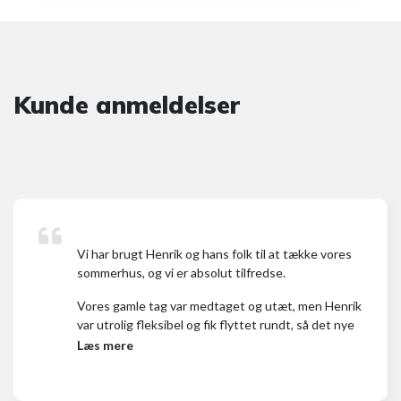
Kunde anmeldelser
Vi har brugt Henrik og hans folk til at tække vores
sommerhus, og vi er absolut tilfredse.
Vores gamle tag var medtaget og utæt, men Henrik
var utrolig fleksibel og fik flyttet rundt, så det nye
tag kunne blive lavet akut.
Læs mere
Processen har været problemfri, og alle Henriks folk
har været både søde og servicemindede. Vi er